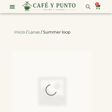
0
Eventos E Intensivos
Clases Regulares
Inicio
/
Lanas
/ Summer loop