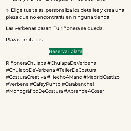
✨ Elige tus telas, personaliza los detalles y crea una
pieza que no encontrarás en ninguna tienda.
Las verbenas pasan. Tu riñonera se queda.
Plazas limitadas.
Reservar plaza
RiñoneraChulapa #ChulapaDeVerbena
#ChulapoDeVerbena #TallerDeCostura
#CosturaCreativa #HechoAMano #MadridCastizo
#Verbena #CafeyPunto #Carabanchel
#MonográficoDeCostura #AprendeACoser