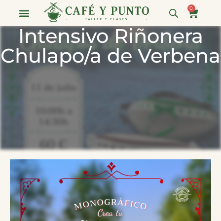
0
Intensivo Riñonera
Eventos E Intensivos
Clases Regulares
Chulapo/a de Verbena