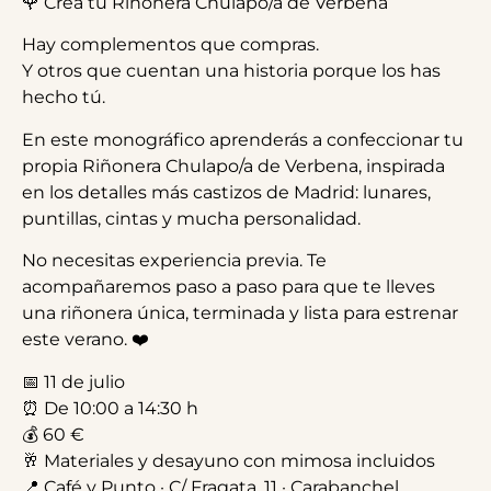
🌹 Crea tu Riñonera Chulapo/a de Verbena
Hay complementos que compras.
Y otros que cuentan una historia porque los has
hecho tú.
En este monográfico aprenderás a confeccionar tu
propia Riñonera Chulapo/a de Verbena, inspirada
en los detalles más castizos de Madrid: lunares,
puntillas, cintas y mucha personalidad.
No necesitas experiencia previa. Te
acompañaremos paso a paso para que te lleves
una riñonera única, terminada y lista para estrenar
este verano. ❤️
📅 11 de julio
⏰ De 10:00 a 14:30 h
💰 60 €
🥂 Materiales y desayuno con mimosa incluidos
📍 Café y Punto · C/ Fragata, 11 · Carabanchel